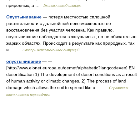
природных, а …
Экологический словарь
Опустынивание
— потеря местностью сплошной
растительности с дальнейшей невозможностью ее
восстановления без участия человека. Как правило,
опустынивание наблюдается в засушливых, но не обязательно
жарких областях. Происходит в результате как природных, так
и… …
Словарь черезвычайных ситуаций
опустынивание
— —
[http://www.eionet.europa.eu/gemet/alphabetic?langcode=en] EN
desertification 1) The development of desert conditions as a result
of human activity or climatic changes. 2) The process of land
damage which allows the soil to spread like a… …
Справочник
технического переводчика