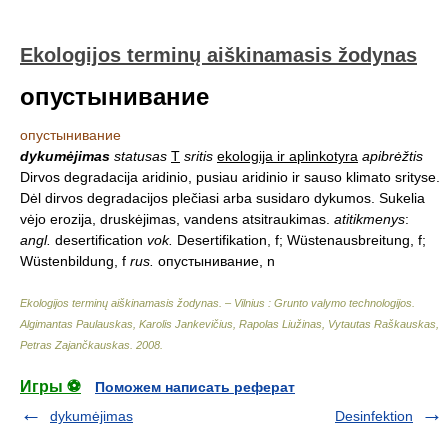
Ekologijos terminų aiškinamasis žodynas
опустынивание
опустынивание
dykumėjimas
statusas
T
sritis
ekologija ir aplinkotyra
apibrėžtis
Dirvos degradacija aridinio, pusiau aridinio ir sauso klimato srityse.
Dėl dirvos degradacijos plečiasi arba susidaro dykumos. Sukelia
vėjo erozija, druskėjimas, vandens atsitraukimas.
atitikmenys
:
angl.
desertification
vok.
Desertifikation, f; Wüstenausbreitung, f;
Wüstenbildung, f
rus.
опустынивание, n
Ekologijos terminų aiškinamasis žodynas. – Vilnius : Grunto valymo technologijos
.
Algimantas Paulauskas, Karolis Jankevičius, Rapolas Liužinas, Vytautas Raškauskas,
Petras Zajančkauskas
.
2008
.
Игры ⚽
Поможем написать реферат
dykumėjimas
Desinfektion